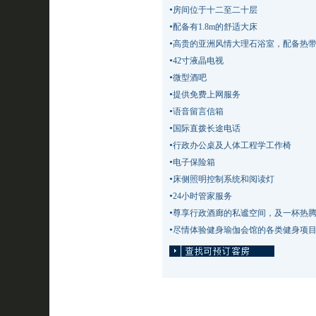
•
房间位于十二至二十层
•
配备有1.8m的舒适大床
•
高贵的亚洲风情大理石浴室，配备热
•
42寸液晶电视
•
微型酒吧
•
提供免费上网服务
•
语音留言信箱
•
国际直拨长途电话
•
行政办公桌及人体工程学工作椅
•
电子保险箱
•
床侧照明控制系统和阅读灯
•
24小时管家服务
•
尊享行政酒廊的私谧空间，及一杯热
•
尽情体验健身瑜伽会馆的各类健身项